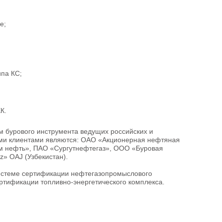
е;
ипа КС;
К.
м бурового инструмента ведущих российских и
ми клиентами являются: ОАО «Акционерная нефтяная
 нефть», ПАО «Сургутнефтегаз», ООО «Буровая
z» OAJ (Узбекистан).
истеме сертификации нефтегазопромыслового
ртификации топливно-энергетического комплекса.