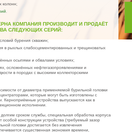
 колонн;
рий
.
ЕРНА КОМПАНИЯ ПРОИЗВОДИТ И ПРОДАЁТ
ВА СЛЕДУЮЩИХ СЕРИЙ:
словий бурения скважин;
ния в рыхлых слабосцементированных и трещиноватых
нённых осыпями и обвалами условиях;
виях, осложнённых нефтегазопроявлениями и
кости в породах с высокими коллекторскими
исимости от диаметра применяемой бурильной головки
центраторами, которые могут быть изготовлены с
. Керноприёмные устройства выпускаются как в
хсекционном исполнении.
долгим сроком службы, специальная обработка корпуса
ёт особой конструкции устройства (требуемый зазор
ьной головки достигается без извлечения
спечивается существенная экономия времени,