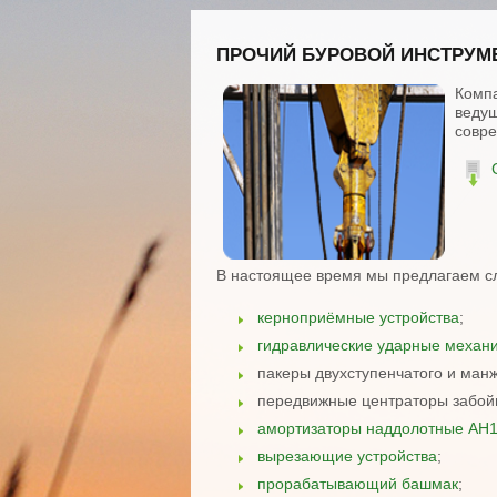
ПРОЧИЙ БУРОВОЙ ИНСТРУМ
Компа
ведущ
совре
В настоящее время мы предлагаем с
керноприёмные устройства
;
гидравлические ударные механ
пакеры двухступенчатого и ман
передвижные центраторы забойн
амортизаторы наддолотные АН
вырезающие устройства
;
прорабатывающий башмак
;