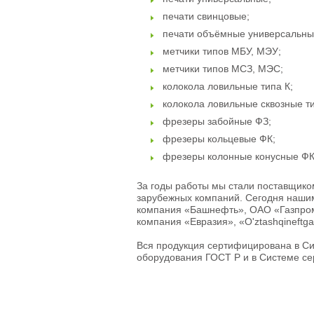
печати свинцовые;
печати объёмные универсальны
метчики типов МБУ, МЭУ;
метчики типов МСЗ, МЭС;
колокола ловильные типа К;
колокола ловильные сквозные т
фрезеры забойные ФЗ;
фрезеры кольцевые ФК;
фрезеры колонные конусные ФК
За годы работы мы стали поставщико
зарубежных компаний. Сегодня наши
компания «Башнефть», ОАО «Газпром
компания «Евразия», «O'ztashqineftga
Вся продукция сертифицирована в С
оборудования ГОСТ Р и в Системе се