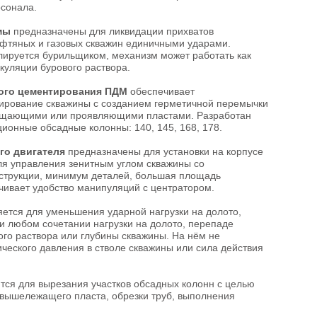
сонала.
мы
предназначены для ликвидации прихватов
ефтяных и газовых скважин единичными ударами.
улируется бурильщиком, механизм может работать как
ркуляции бурового раствора.
ного цементирования ПДМ
обеспечивает
ирование скважины с созданием герметичной перемычки
лощающими или проявляющими пластами. Разработан
ионные обсадные колонны: 140, 145, 168, 178.
го двигателя
предназначены для установки на корпусе
ля управления зенитным углом скважины со
нструкции, минимум деталей, большая площадь
чивает удобство манипуляций с центратором.
ется для уменьшения ударной нагрузки на долото,
и любом сочетании нагрузки на долото, перепаде
ого раствора или глубины скважины. На нём не
ического давления в стволе скважины или сила действия
ся для вырезания участков обсадных колонн с целью
 вышележащего пласта, обрезки труб, выполнения