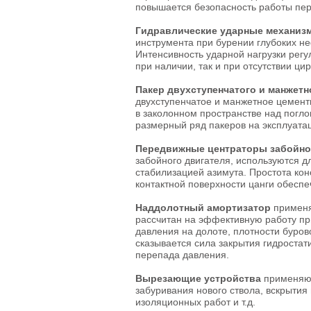
повышается безопасность работы пер
Гидравлические ударные механиз
инструмента при бурении глубоких н
Интенсивность ударной нагрузки рег
при наличии, так и при отсутствии ци
Пакер двухступенчатого и манжет
двухступенчатое и манжетное цемент
в заколонном пространстве над пог
размерный ряд пакеров на эксплуатац
Передвижные центраторы забойно
забойного двигателя, используются д
стабилизацией азимута. Простота ко
контактной поверхности цанги обеспе
Наддолотный амортизатор
применя
рассчитан на эффективную работу пр
давления на долоте, плотности буров
сказывается сила закрытия гидростат
перепада давления.
Вырезающие устройства
применяют
забуривания нового ствола, вскрытия
изоляционных работ и т.д.