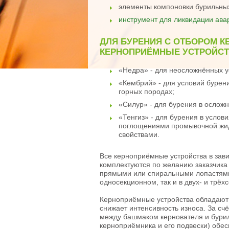
элементы компоновки бурильных
инструмент для ликвидации ава
ДЛЯ БУРЕНИЯ С ОТБОРОМ К
КЕРНОПРИЁМНЫЕ УСТРОЙСТ
«Недра» - для неосложнённых у
«Кембрий» - для условий буре
горных породах;
«Силур» - для бурения в ослож
«Тенгиз» - для бурения в усло
поглощениями промывочной жид
свойствами.
Все керноприёмные устройства в зав
комплектуются по желанию заказчика 
прямыми или спиральными лопастями
односекционном, так и в двух- и трё
Керноприёмные устройства обладают 
снижает интенсивность износа. За сч
между башмаком кернователя и бурил
керноприёмника и его подвески) обе